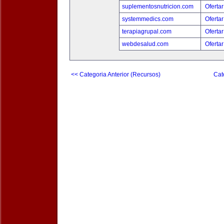
suplementosnutricion.com
Ofertar
systemmedics.com
Ofertar
terapiagrupal.com
Ofertar
webdesalud.com
Ofertar
<< Categoria Anterior (Recursos)
Cat