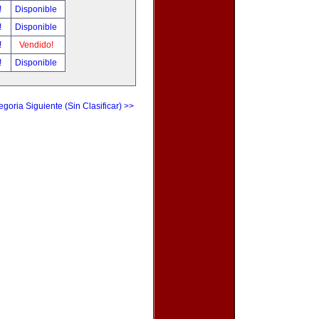
!
Disponible
!
Disponible
!
Vendido!
!
Disponible
egoria Siguiente (Sin Clasificar) >>