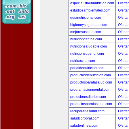
especialistaennutricion.com
Ofertar
estudiosambientales.com
Ofertar
guianutricional.com
Ofertar
higieneyseguridad.com
Ofertar
mejoresusalud.com
Ofertar
nutricioncanina.com
Ofertar
nutricionsaludable.com
Ofertar
nutricionsuperior.com
Ofertar
nutricocina.com
Ofertar
portaldenutricion.com
Ofertar
productosdenutricion.com
Ofertar
productosparalasalud.com
Ofertar
programacionmental.com
Ofertar
protectoresdiarios.com
Ofertar
pruductosparalasalud.com
Ofertar
recuperarlasalud.com
Ofertar
saludcorporal.com
Ofertar
saludenlinea.com
Ofertar