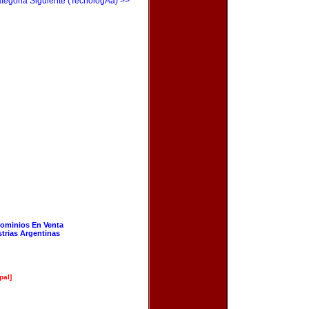
tegoria Siguiente (TecnologÃ­a) >>
ominios En Venta
strias Argentinas
pal]