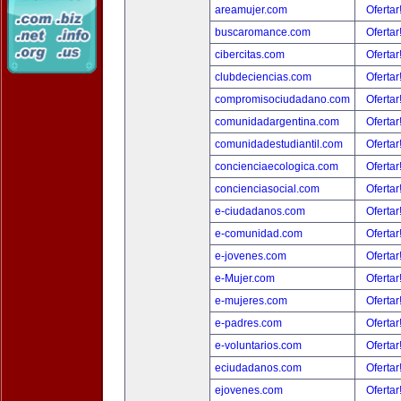
areamujer.com
Ofertar
buscaromance.com
Ofertar
cibercitas.com
Ofertar
clubdeciencias.com
Ofertar
compromisociudadano.com
Ofertar
comunidadargentina.com
Ofertar
comunidadestudiantil.com
Ofertar
concienciaecologica.com
Ofertar
concienciasocial.com
Ofertar
e-ciudadanos.com
Ofertar
e-comunidad.com
Ofertar
e-jovenes.com
Ofertar
e-Mujer.com
Ofertar
e-mujeres.com
Ofertar
e-padres.com
Ofertar
e-voluntarios.com
Ofertar
eciudadanos.com
Ofertar
ejovenes.com
Ofertar