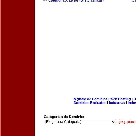
<< Categoria Anterior (Sin Clasificar)
Ca
Registro de Dominios
|
Web Hosting
|
D
Dominios Expirados
|
Industrias
|
Indu
Categorías de Dominio:
[Pág. princi