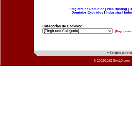
Registro de Dominios
|
Web Hosting
|
D
Dominios Expirados
|
Industrias
|
Indu
Categorías de Dominio:
[Pág. princi
** Precios expre
© 2002/2022 Solo10.com