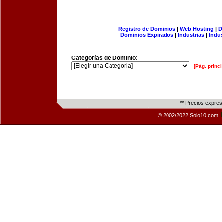
Registro de Dominios
|
Web Hosting
|
D
Dominios Expirados
|
Industrias
|
Indu
Categorías de Dominio:
[Pág. princi
** Precios expre
© 2002/2022 Solo10.com