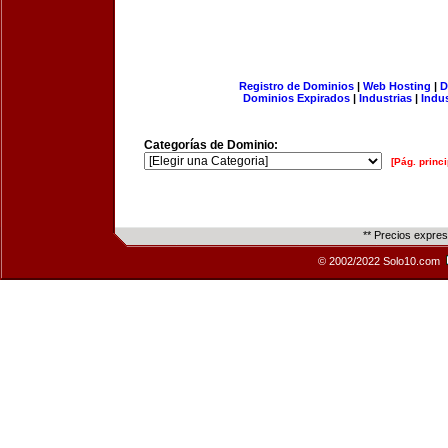
Registro de Dominios
|
Web Hosting
|
D
Dominios Expirados
|
Industrias
|
Indu
Categorías de Dominio:
[Pág. princi
** Precios expre
© 2002/2022 Solo10.com