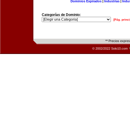
Dominios Expirados
|
Industrias
|
Indu
Categorías de Dominio:
[Pág. princi
** Precios expre
© 2002/2022 Solo10.com