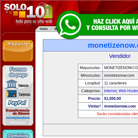
monetizenow
Vendido!
Mayusculas:
MONETIZENOW.C
Minusculas:
monetizenow.com
Longitud:
11 caracteres
Categorias:
Internet
,
Web Hostin
Precio:
$1,500.00
Visitar!
monetizenow.com
Serán consideradas ofer