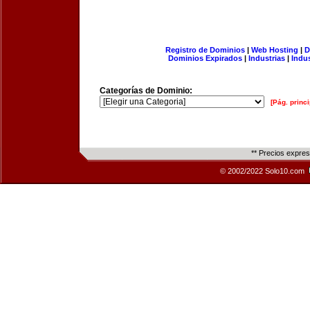
Registro de Dominios
|
Web Hosting
|
D
Dominios Expirados
|
Industrias
|
Indu
Categorías de Dominio:
[Pág. princi
** Precios expre
© 2002/2022 Solo10.com