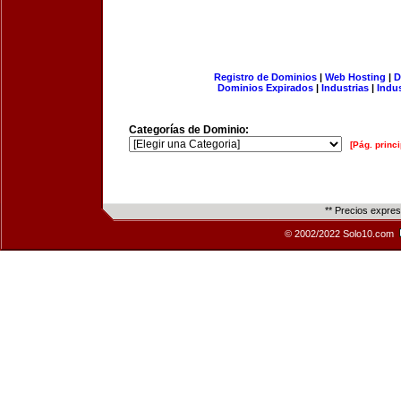
Registro de Dominios
|
Web Hosting
|
D
Dominios Expirados
|
Industrias
|
Indu
Categorías de Dominio:
[Pág. princi
** Precios expre
© 2002/2022 Solo10.com