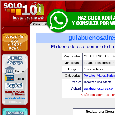
guiabuenosaire
El dueño de este dominio lo ha
Mayusculas:
GUIABUENOSAIRES
Minusculas:
guiabuenosaires.com
Longitud:
15 caracteres
Categorias:
Portales
,
Viajes,Turi
Precio:
Realizar una oferta!
Visitar!
guiabuenosaires.co
Serán consideradas ofer
Realizar una Oferta