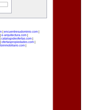
om
|
encuentresudominio.com
|
|
e-arquitectura.com
|
|
catalogodeofertas.com
|
|
ofertaspropiedades.com
|
oinmobiliario.com
|