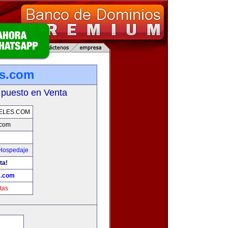
es.com
 puesto en Venta
ELES.COM
.com
 Hospedaje
ta!
s.com
tas