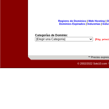
Registro de Dominios
|
Web Hosting
|
D
Dominios Expirados
|
Industrias
|
Indu
Categorías de Dominio:
[Pág. princi
** Precios expre
© 2002/2022 Solo10.com