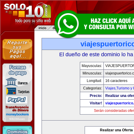
viajespuertori
El dueño de este dominio lo ha
Mayusculas:
VIAJESPUERTO
Minusculas:
viajespuertorico
Longitud:
16 caracteres
Categorias:
Viajes,Turismo y
Precio:
Realizar una ofer
Visitar!
viajespuertoric
Serán consideradas ofer
Realizar una Oferta