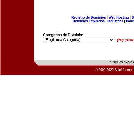
Registro de Dominios
|
Web Hosting
|
D
Dominios Expirados
|
Industrias
|
Indu
Categorías de Dominio:
[Pág. princi
** Precios expre
© 2002/2022 Solo10.com