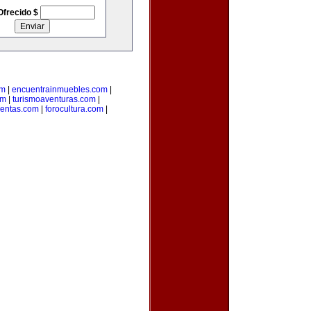
Ofrecido $
om
|
encuentrainmuebles.com
|
om
|
turismoaventuras.com
|
uentas.com
|
forocultura.com
|