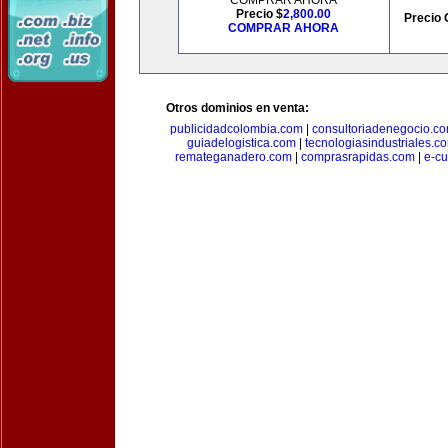
COMPRAR AHORA
Precio $
2,800.00
Precio 
COMPRAR AHORA
Otros dominios en venta:
publicidadcolombia.com
|
consultoriadenegocio.c
guiadelogistica.com
|
tecnologiasindustriales.c
remateganadero.com
|
comprasrapidas.com
|
e-c