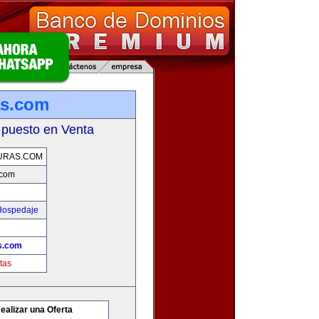
as.com
 puesto en Venta
URAS.COM
.com
 Hospedaje
s.com
tas
ealizar una Oferta