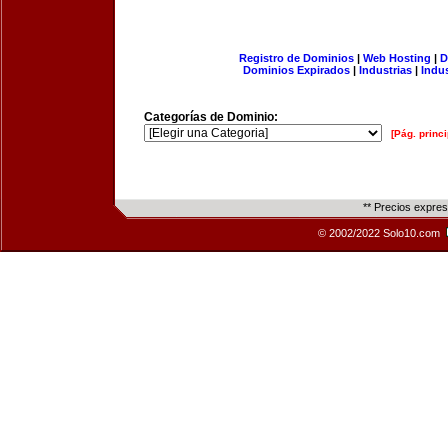
Registro de Dominios
|
Web Hosting
|
D
Dominios Expirados
|
Industrias
|
Indu
Categorías de Dominio:
[Pág. princi
** Precios expre
© 2002/2022 Solo10.com