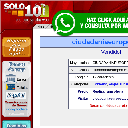
ciudadaniaeurop
Vendido!
Mayusculas:
CIUDADANIAEUROP
Minusculas:
ciudadaniaeuropea.c
Longitud:
17 caracteres
Categorias:
Gobierno
,
Viajes,Turi
Precio:
Realizar una oferta!
Visitar!
ciudadaniaeuropea.c
Serán consideradas ofer