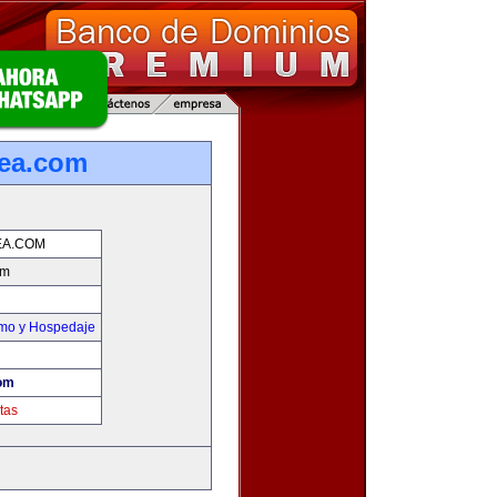
ea.com
EA.COM
om
smo y Hospedaje
om
tas