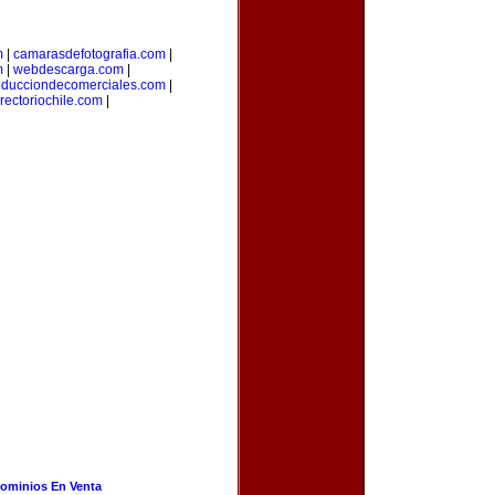
m
|
camarasdefotografia.com
|
m
|
webdescarga.com
|
oducciondecomerciales.com
|
irectoriochile.com
|
ominios En Venta