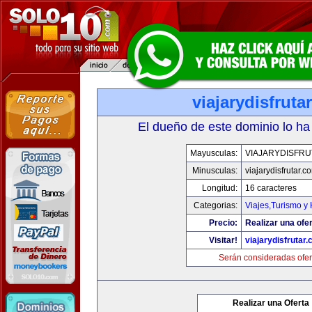
viajarydisfruta
El dueño de este dominio lo ha
Mayusculas:
VIAJARYDISFR
Minusculas:
viajarydisfrutar.c
Longitud:
16 caracteres
Categorias:
Viajes,Turismo y
Precio:
Realizar una ofer
Visitar!
viajarydisfrutar
Serán consideradas ofer
Realizar una Oferta