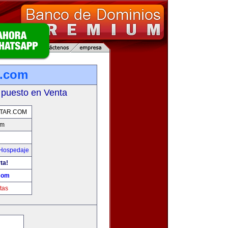
r.com
 puesto en Venta
UTAR.COM
om
 Hospedaje
ta!
.com
tas