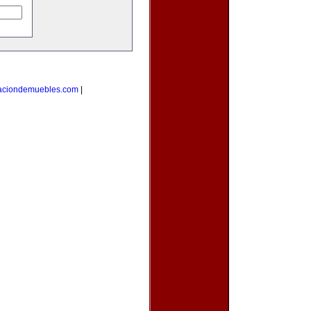
caciondemuebles.com
|