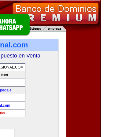
onal.com
 puesto en Venta
SIONAL.COM
l.com
spedaje
al.com
tas