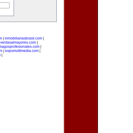
om
|
inmobiliariasbrasil.com
|
|
ventasalmayoreo.com
|
magosprofesionales.com
|
om
|
expomultimedia.com
|
m
|