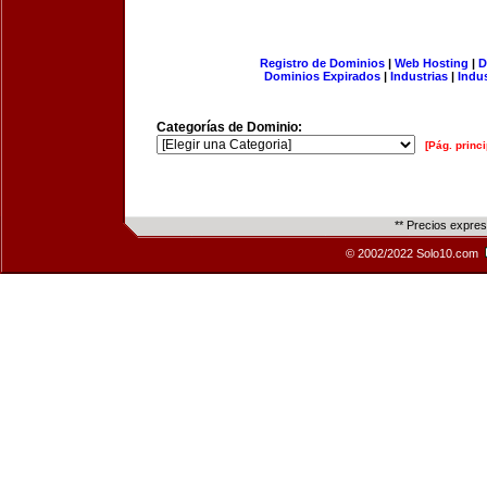
Registro de Dominios
|
Web Hosting
|
D
Dominios Expirados
|
Industrias
|
Indu
Categorías de Dominio:
[Pág. princi
** Precios expre
© 2002/2022 Solo10.com