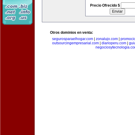
Precio Ofrecido $
Otros dominios en venta:
segurosparaelhogar.com
|
zonalujo.com
|
promoci
outsourcingempresarial.com
|
diarioperu.com
|
gui
negociosytecnologia.c