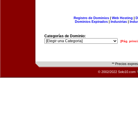
Registro de Dominios
|
Web Hosting
|
D
Dominios Expirados
|
Industrias
|
Indu
Categorías de Dominio:
[Pág. princi
** Precios expre
© 2002/2022 Solo10.com