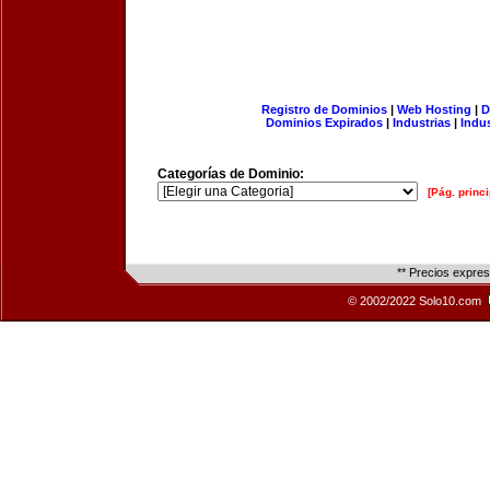
Registro de Dominios
|
Web Hosting
|
D
Dominios Expirados
|
Industrias
|
Indu
Categorías de Dominio:
[Pág. princi
** Precios expre
© 2002/2022 Solo10.com