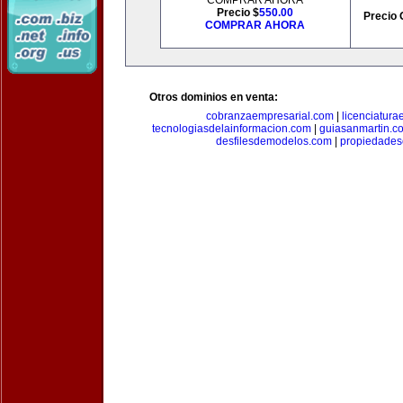
COMPRAR AHORA
Precio $
550.00
Precio 
COMPRAR AHORA
Otros dominios en venta:
cobranzaempresarial.com
|
licenciatura
tecnologiasdelainformacion.com
|
guiasanmartin.c
desfilesdemodelos.com
|
propiedade