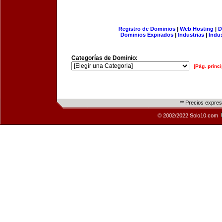
Registro de Dominios
|
Web Hosting
|
D
Dominios Expirados
|
Industrias
|
Indu
Categorías de Dominio:
[Pág. princi
** Precios expre
© 2002/2022 Solo10.com