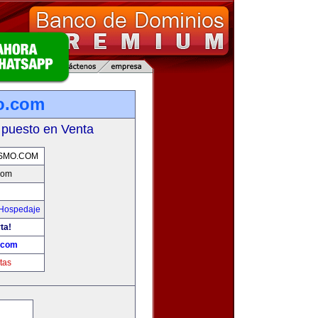
o.com
 puesto en Venta
SMO.COM
com
 Hospedaje
ta!
.com
tas