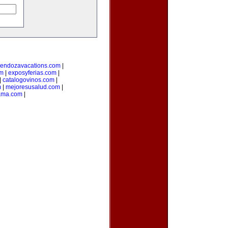
endozavacations.com
|
om
|
exposyferias.com
|
|
catalogovinos.com
|
m
|
mejoresusalud.com
|
ama.com
|