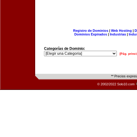
Registro de Dominios
|
Web Hosting
|
D
Dominios Expirados
|
Industrias
|
Indu
Categorías de Dominio:
[Pág. princi
** Precios expre
© 2002/2022 Solo10.com