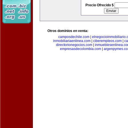
Precio Ofrecido $
Otros dominios en venta:
camposdechile.com
|
elnegocioinmobiliario
inmobiliariaenlinea.com
|
ciberempleos.com
|
ca
directorionegocios.com
|
inmueblesenlinea.c
empresasdecolombia.com
|
argenpymes.c