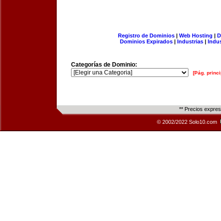
Registro de Dominios
|
Web Hosting
|
D
Dominios Expirados
|
Industrias
|
Indu
Categorías de Dominio:
[Pág. princi
** Precios expre
© 2002/2022 Solo10.com